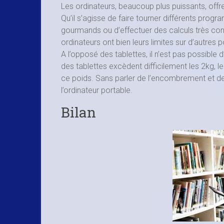
Les ordinateurs, beaucoup plus puissants, offren
Qu’il s’agisse de faire tourner différents p
gourmands ou d’effectuer des calculs très comp
ordinateurs ont bien leurs limites sur d’autres p
A l’opposé des tablettes, il n’est pas possible
des tablettes excèdent difficilement les 2kg, l
ce poids. Sans parler de l’encombrement et de 
l’ordinateur portable.
Bilan