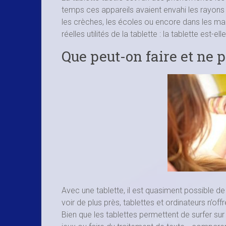
temps ces appareils avaient envahi les rayons
les crèches, les écoles ou encore dans les ma
réelles utilités de la tablette : la tablette est-e
Que peut-on faire et ne p
Avec une tablette, il est quasiment possible d
voir de plus près, tablettes et ordinateurs n’off
Bien que les tablettes permettent de surfer sur 