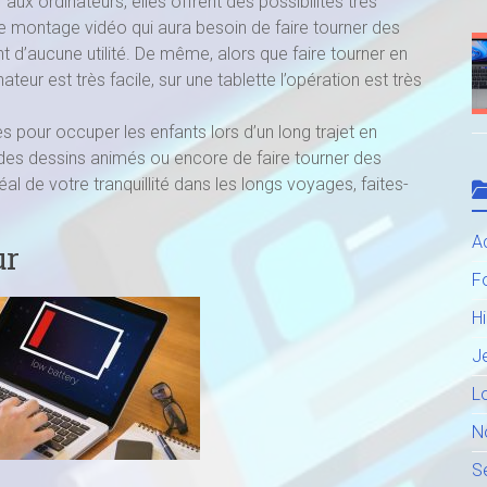
aux ordinateurs, elles offrent des possibilités très
e montage vidéo qui aura besoin de faire tourner des
nt d’aucune utilité. De même, alors que faire tourner en
ur est très facile, sur une tablette l’opération est très
es pour occuper les enfants lors d’un long trajet en
, des dessins animés ou encore de faire tourner des
idéal de votre tranquillité dans les longs voyages, faites-
Ac
ur
F
H
J
Lo
N
S