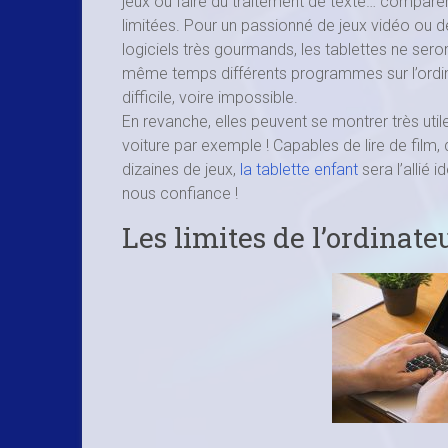
jeux ou faire du traitement de texte… comparer 
limitées. Pour un passionné de jeux vidéo ou d
logiciels très gourmands, les tablettes ne sero
même temps différents programmes sur l’ordinate
difficile, voire impossible.
En revanche, elles peuvent se montrer très util
voiture par exemple ! Capables de lire de film
dizaines de jeux,
la tablette enfant
sera l’allié 
nous confiance !
Les limites de l’ordinate