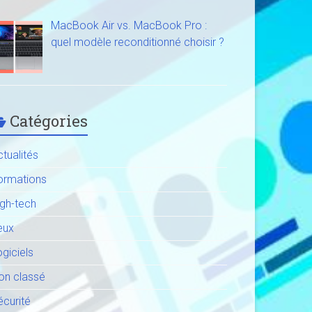
MacBook Air vs. MacBook Pro :
quel modèle reconditionné choisir ?
Catégories
tualités
ormations
igh-tech
eux
giciels
on classé
écurité