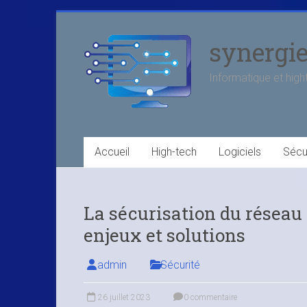
Skip
to
synergi
content
Informatique et high
Accueil
High-tech
Logiciels
Sécu
La sécurisation du réseau 
enjeux et solutions
admin
Sécurité
26 juillet 2023
0 commentaire