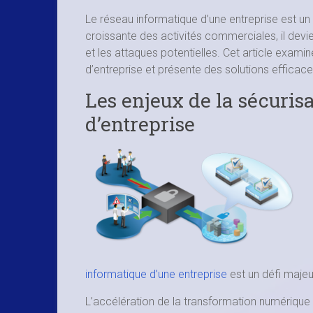
Le réseau informatique d’une entreprise est un 
croissante des activités commerciales, il devi
et les attaques potentielles. Cet article examin
d’entreprise et présente des solutions efficac
Les enjeux de la sécuris
d’entreprise
informatique d’une entreprise
est un défi majeur
L’accélération de la transformation numérique