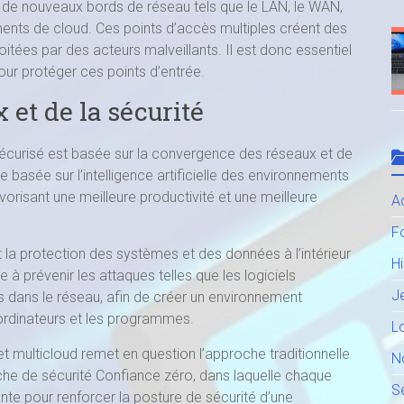
 à de nouveaux bords de réseau tels que le LAN, le WAN,
nements de cloud. Ces points d’accès multiples créent des
loitées par des acteurs malveillants. Il est donc essentiel
ur protéger ces points d’entrée.
et de la sécurité
écurisé est basée sur la convergence des réseaux et de
basée sur l’intelligence artificielle des environnements
orisant une meilleure productivité et une meilleure
Ac
F
la protection des systèmes et des données à l’intérieur
H
e à prévenir les attaques telles que les logiciels
J
ns dans le réseau, afin de créer un environnement
s ordinateurs et les programmes.
Lo
t multicloud remet en question l’approche traditionnelle
N
che de sécurité Confiance zéro, dans laquelle chaque
S
ante pour renforcer la posture de sécurité d’une