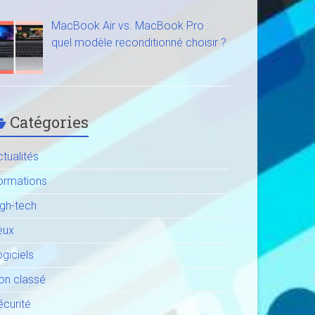
MacBook Air vs. MacBook Pro :
quel modèle reconditionné choisir ?
Catégories
tualités
ormations
igh-tech
eux
giciels
on classé
écurité