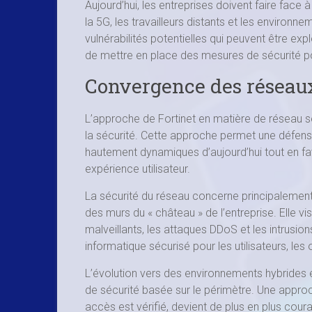
Aujourd’hui, les entreprises doivent faire face
la 5G, les travailleurs distants et les environ
vulnérabilités potentielles qui peuvent être exp
de mettre en place des mesures de sécurité po
Convergence des réseaux 
L’approche de Fortinet en matière de réseau s
la sécurité. Cette approche permet une défense 
hautement dynamiques d’aujourd’hui tout en fav
expérience utilisateur.
La sécurité du réseau concerne principalement 
des murs du « château » de l’entreprise. Elle vis
malveillants, les attaques DDoS et les intrusio
informatique sécurisé pour les utilisateurs, le
L’évolution vers des environnements hybrides e
de sécurité basée sur le périmètre. Une appro
accès est vérifié, devient de plus en plus cour