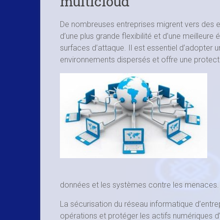
multicloud
De nombreuses entreprises migrent vers des e
d’une plus grande flexibilité et d’une meilleure
surfaces d’attaque. Il est essentiel d’adopter
environnements dispersés et offre une protec
données et les systèmes contre les menaces.
La sécurisation du réseau informatique d’entrep
opérations et protéger les actifs numériques d