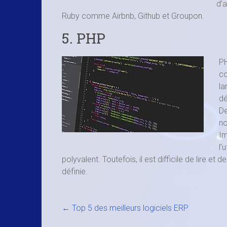
d’a
Ruby comme Airbnb, Github et Groupon.
5. PHP
PH
co
la
dé
De
no
Im
l’
polyvalent. Toutefois, il est difficile de lire et 
définie.
←
Top 5 des meilleurs logiciels ERP