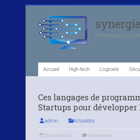
Skip
to
synergi
content
Informatique et high
Accueil
High-tech
Logiciels
Sécu
Ces langages de programma
Startups pour développer
admin
Actualités
28 octobre 2024
0 commentaire