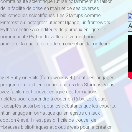
communauté scientifique l’utilise notamment en raison
de la facilité de prise en main et de ses diverses
bibliothèques scientifiques. Les Startups comme
Pinterest ou Instagram utilisent Django, un framework
Python destiné aux éditeurs de journaux en ligne. La
communauté Python travaille activement pour
améliorer la qualité du code en cherchant la meilleure
by et Ruby on Rails (framework web) sont des langages
 programmation bien connus auprès des Startups. Vous
uvez facilement trouver en ligne des formations
mplètes pour apprendre à coder en Ruby. Les cours
nt adaptés aussi bien pour les débutants que les experts.
nt un langage informatique qui enregistre un taux
doption élevé, il n’est pas difficile de trouver de
mbreuses bibliothèques et d’outils web pour la création