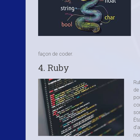
façon de coder.
4. Ruby
Ru
de
po
co
so
Éta
d’a
no