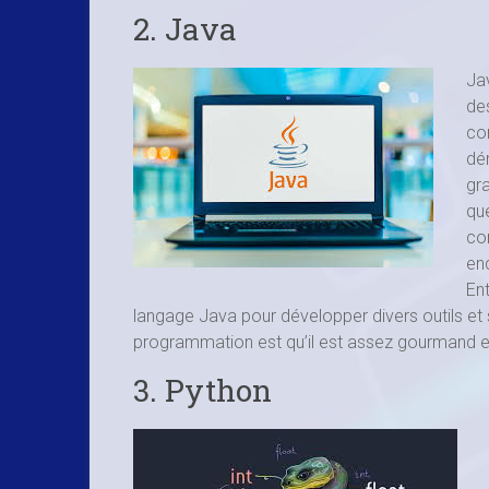
2. Java
Ja
de
co
dé
gr
qu
co
en
En
langage Java pour développer divers outils et 
programmation est qu’il est assez gourmand e
3. Python