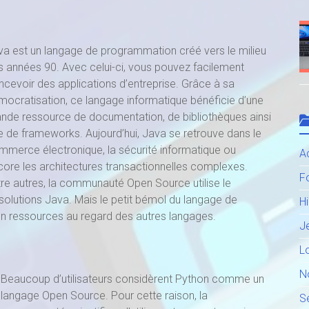
va est un langage de programmation créé vers le milieu
s années 90. Avec celui-ci, vous pouvez facilement
ncevoir des applications d’entreprise. Grâce à sa
mocratisation, ce langage informatique bénéficie d’une
ande ressource de documentation, de bibliothèques ainsi
e de frameworks. Aujourd’hui, Java se retrouve dans le
mmerce électronique, la sécurité informatique ou
Ac
core les architectures transactionnelles complexes.
F
tre autres, la communauté Open Source utilise le
solutions Java. Mais le petit bémol du langage de
H
n ressources au regard des autres langages.
J
Lo
N
Beaucoup d’utilisateurs considèrent Python comme un
langage Open Source. Pour cette raison, la
S