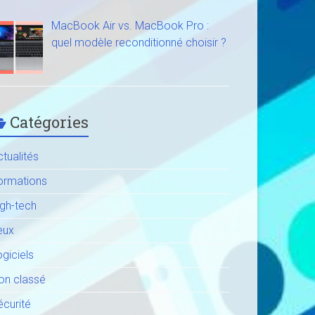
MacBook Air vs. MacBook Pro :
quel modèle reconditionné choisir ?
Catégories
tualités
ormations
igh-tech
eux
giciels
on classé
écurité