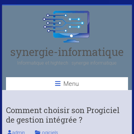
Skip
to
content
synergie-informatique
Informatique et hightech : synergie informatique
Menu
Comment choisir son Progiciel
de gestion intégrée ?
admin
Logiciels